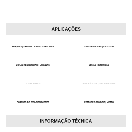
APLICAÇÕES
PARQUES | JARDINS | ESPAÇOS DE LAZER
ZONAS PEDONAIS | CICLOVIAS
ZONAS RESIDENCIAIS | URBANAS
ZONAS HISTÓRICAS
ZONAS RURAIS
VIAS RÁPIDAS | AUTOESTRADAS
PARQUES DE ESTACIONAMENTO
ESTAÇÕES COMBOIO | METRO
INFORMAÇÃO TÉCNICA