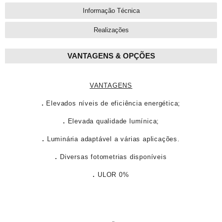
públicos, conferindo
beleza e segurança
Informação Técnica
aos espaços
PDF
Realizações
VANTAGENS & OPÇÕES
VANTAGENS
.
Elevados níveis de eficiência energética;
.
Elevada qualidade lumínica;
.
Luminária adaptável a várias aplicações.
.
Diversas fotometrias disponíveis
.
ULOR 0%