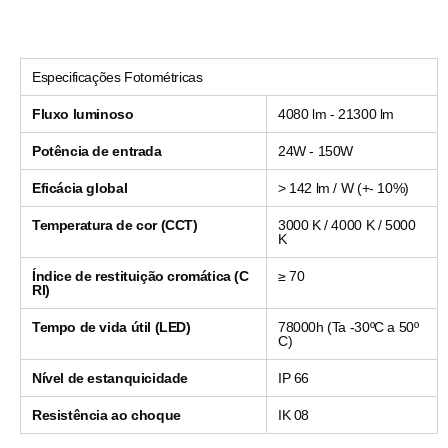
Especificações Fotométricas
Fluxo luminoso
4080 lm - 21300 lm
Potência de entrada
24W - 150W
Eficácia global
> 142 lm / W (+- 10%)
Temperatura de cor (CCT)
3000 K / 4000 K / 5000
K
Índice de restituição cromática (C
≥ 70
RI)
Tempo de vida útil (LED)
78000h (Ta -30ºC a 50º
C)
Nível de estanquicidade
IP 66
Resistência ao choque
IK 08