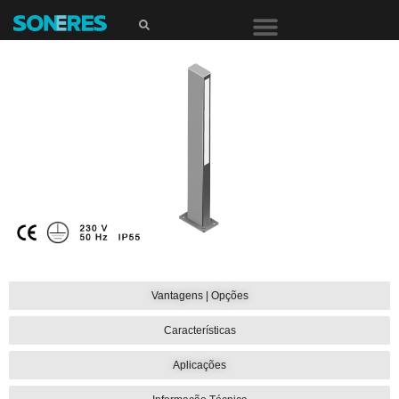
LÂMINA
Vantagens | Opções
Com um design
elegante e
minimalista,
Características
proporciona a
separação de
Aplicações
espaços sem os
dividir.