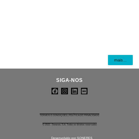
mais...
SIGA-NOS
TERMOS E CONDIÇÕES | POLÍTICA DE PRIVACIDADE
© 2022 . Soneres, S.A. Todos os direitos reservados
Desenvolvido por SONERES