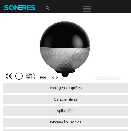
REFLUX
Vantagens | Opções
Características
Porque nem tudo
são arestas, há
círculos que
Aplicações
definem o que é
mais autêntico.
Informação Técnica
PDF