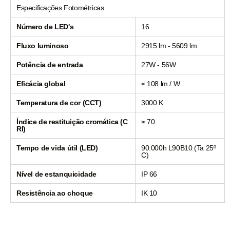
Especificações Fotométricas
Número de LED's
16
Fluxo luminoso
2915 lm - 5609 lm
Potência de entrada
27W - 56W
Eficácia global
≤ 108 lm / W
Temperatura de cor (CCT)
3000 K
Índice de restituição cromática (C
≥ 70
RI)
Tempo de vida útil (LED)
90.000h L90B10 (Ta 25º
C)
Nível de estanquicidade
IP 66
Resistência ao choque
IK 10