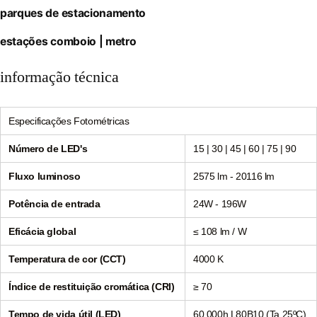
parques de estacionamento
estações comboio | metro
informação técnica
Especificações Fotométricas
Número de LED's
15 | 30 | 45 | 60 | 75 | 90
Fluxo luminoso
2575 lm - 20116 lm
Potência de entrada
24W - 196W
Eficácia global
≤ 108 lm / W
Temperatura de cor (CCT)
4000 K
Índice de restituição cromática (CRI)
≥ 70
Tempo de vida útil (LED)
60.000h L80B10 (Ta 25ºC)