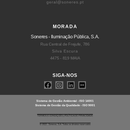
geral@soneres.pt
MORADA
Soneres - Iluminação Pública, S.A.
Rua Central de Frejufe, 786
Silva Escura
4475 - 819 MAIA
SIGA-NOS
Sistema de Gestão Ambiental - ISO 14001
Sistema de Gestão da Qualidade - ISO 9001
TERMOS E CONDIÇÕES | POLÍTICA DE PRIVACIDADE
© 2022 . Soneres, S.A. Todos os direitos reservados