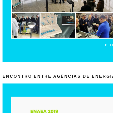
próximo com a realidade do mercado.
empresas, de forma a que estes possam ver a aplicabilidade d
Esta iniciativa, teve como intuito dar cumprimento ao plano curr
área de Metrologia Legal / Elétrica / Eletrónica.
A SONERES abriu as suas portas, e foi com um enorme prazer
10.1
ISEP - INSTITUTO SUPERIOR DE ENGE
ENCONTRO ENTRE AGÊNCIAS DE ENERGI