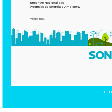
Click Here
no dia 4 de Dezembro, no Fórum de Arte e Cultura de Espinho
A SONERES estará presente no evento ENAEA 2019 - Encontro N
18.1
ENAEA 2019