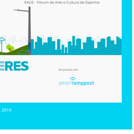
.
Visite-nos.
acional das Agências de Energia e Ambiente, que irá decorrer
1.2019