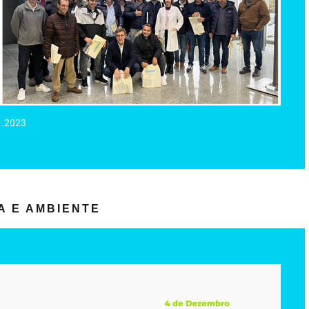
os conhecimentos adquiridos e estabelecer um contacto mais
icular, o qual prevê a visita de estudo dos seus alunos a
 que recebeu um grupo de alunos e professores do ISEP da
1.2023
NHARIA DO PORTO
A E AMBIENTE