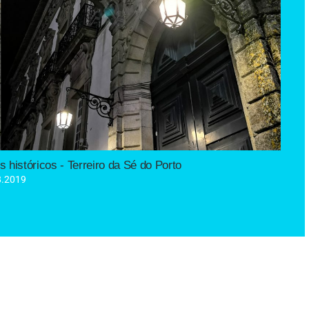
a LED, como por exemplo o Lampião SONERES.
enções em outros locais da cidade, onde já se encontram
cnologia Led.
imônio histórico do local.
io era manter os elementos históricos e adaptá-los às exigências
esso de reabilitação e restauro de todos os candeeiros
históricos - Terreiro da Sé do Porto
os candeeiros e lanternas no Terreiro da Sé no Porto.
8.2019
DO PORTO, JÁ TEM ILUMINAÇÃO LED.