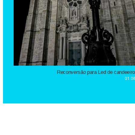
luminárias de cariz histórico para a cidade e com tecnologi
O Município do Porto tem vindo a investir neste tipo de interv
A Soneres foi a empresa responsável pela conversão para a te
atuais de iluminação pública, principalmente preservando o patr
localizados no Terreiro da Sé. O desafio proposto pelo Municíp
Em Julho passado, a Câmara Municipal do Porto concluiu o proc
Reconversão para Led de candeeiros 
A SONERES participou no processo de reabilitação e restauro d
01.0
O TERREIRO DA SÉ, LOCAL HISTÓRICO 