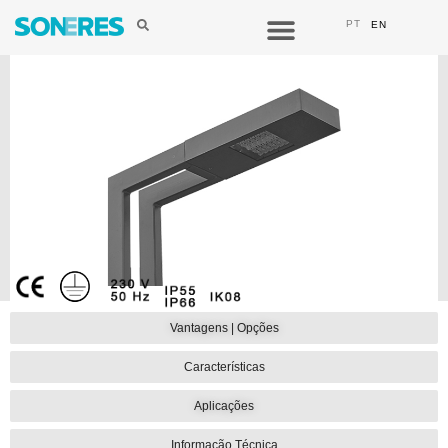
PT
EN
CURIA
Vantagens | Opções
Com uma geometria
Características
retilínea, conjuga a
elegância com a
robustez.
Aplicações
PDF
Informação Técnica