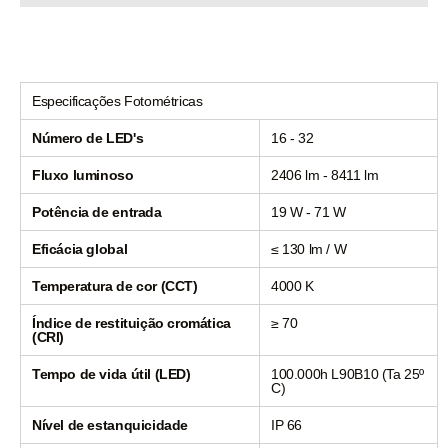
Especificações Fotométricas
Número de LED's
16 - 32
Fluxo luminoso
2406 lm - 8411 lm
Potência de entrada
19 W - 71 W
Eficácia global
≤ 130 lm / W
Temperatura de cor (CCT)
4000 K
Índice de restituição cromática
≥ 70
(CRI)
Tempo de vida útil (LED)
100.000h L90B10 (Ta 25º
C)
Nível de estanquicidade
IP 66